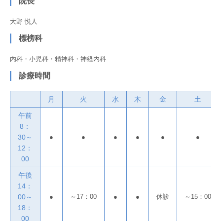
院長
大野 悦人
標榜科
内科・小児科・精神科・神経内科
診療時間
月
火
水
木
金
土
午前
8：
30～
●
●
●
●
●
●
12：
00
午後
14：
00～
●
～17：00
●
●
休診
～15：00
18：
00