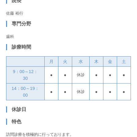
院長
佐藤 裕行
専門分野
歯科
診療時間
月
火
水
木
金
土
9：00～12：
●
●
休診
●
●
●
30
14：00～19：
●
●
休診
●
●
●
00
休診日
特色
訪問診療を積極的に行っております。